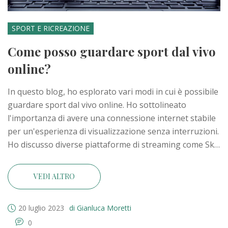
SPORT E RICREAZIONE
Come posso guardare sport dal vivo
online?
In questo blog, ho esplorato vari modi in cui è possibile
guardare sport dal vivo online. Ho sottolineato
l'importanza di avere una connessione internet stabile
per un'esperienza di visualizzazione senza interruzioni.
Ho discusso diverse piattaforme di streaming come Sky
Go, DAZN e servizi di streaming gratuiti. Ho anche
toccato le app sportive che permettono di seguire gli
VEDI ALTRO
eventi sportivi in tempo reale. Infine, ho consigliato la
cautela nell'utilizzare siti non ufficiali a causa dei
20 luglio 2023
di Gianluca Moretti
potenziali rischi di sicurezza.
0