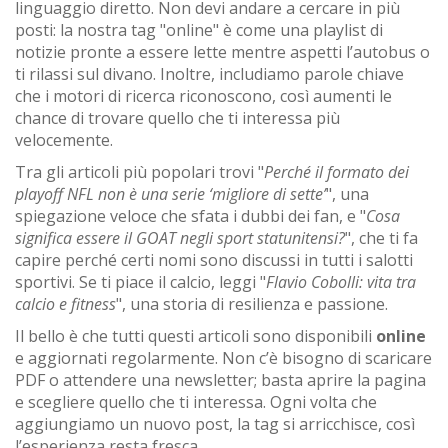
linguaggio diretto. Non devi andare a cercare in più
posti: la nostra tag "online" è come una playlist di
notizie pronte a essere lette mentre aspetti l’autobus o
ti rilassi sul divano. Inoltre, includiamo parole chiave
che i motori di ricerca riconoscono, così aumenti le
chance di trovare quello che ti interessa più
velocemente.
Tra gli articoli più popolari trovi "
Perché il formato dei
playoff NFL non è una serie ‘migliore di sette’
", una
spiegazione veloce che sfata i dubbi dei fan, e "
Cosa
significa essere il GOAT negli sport statunitensi?
", che ti fa
capire perché certi nomi sono discussi in tutti i salotti
sportivi. Se ti piace il calcio, leggi "
Flavio Cobolli: vita tra
calcio e fitness
", una storia di resilienza e passione.
Il bello è che tutti questi articoli sono disponibili
online
e aggiornati regolarmente. Non c’è bisogno di scaricare
PDF o attendere una newsletter; basta aprire la pagina
e scegliere quello che ti interessa. Ogni volta che
aggiungiamo un nuovo post, la tag si arricchisce, così
l’esperienza resta fresca.