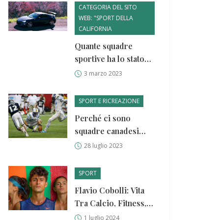
CATEGORIA DEL SITO
WEB: "SPORT DELLA
CALIFORNIA
Quante squadre
sportive ha lo stato
della California?
3 marzo 2023
SPORT E RICREAZIONE
Perché ci sono
squadre canadesi
negli sport
28 luglio 2023
professionistici
americani?
SPORT
Flavio Cobolli: Vita
Tra Calcio, Fitness, e
Ammirazione per
1 luglio 2024