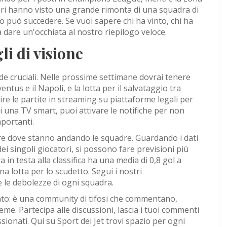
i ieri hanno visto una grande rimonta di una squadra di
to può succedere. Se vuoi sapere chi ha vinto, chi ha
 dare un'occhiata al nostro riepilogo veloce.
li di visione
fide cruciali. Nelle prossime settimane dovrai tenere
ventus e il Napoli, e la lotta per il salvataggio tra
re le partite in streaming su piattaforme legali per
i una TV smart, puoi attivare le notifiche per non
portanti.
ire dove stanno andando le squadre. Guardando i dati
ei singoli giocatori, si possono fare previsioni più
 in testa alla classifica ha una media di 0,8 gol a
na lotta per lo scudetto. Segui i nostri
e le debolezze di ogni squadra.
nato: è una community di tifosi che commentano,
me. Partecipa alle discussioni, lascia i tuoi commenti
sionati. Qui su Sport dei Jet trovi spazio per ogni