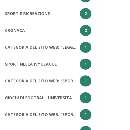
SPORT E RICREAZIONE
2
CRONACA
2
CATEGORIA DEL SITO WEB: "LEGGENDE DELLA PALLACANESTRO: LEBRON JAMES
1
SPORT NELLA IVY LEAGUE
1
CATEGORIA DEL SITO WEB: "SPORT DELLA CALIFORNIA
1
GIOCHI DI FOOTBALL UNIVERSITARI GRATUITI PER STUDENTI
1
CATEGORIA DEL SITO WEB: "SPORT A LOS ANGELES: PERCHÉ LOS ANGELES HA DUE SQUADRE NFL?
1