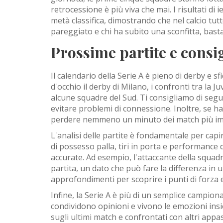
retrocessione è più viva che mai. I risultati d
metà classifica, dimostrando che nel calcio tut
pareggiato e chi ha subito una sconfitta, basta
Prossime partite e consig
Il calendario della Serie A è pieno di derby e s
d'occhio il derby di Milano, i confronti tra la Ju
alcune squadre del Sud. Ti consigliamo di segui
evitare problemi di connessione. Inoltre, se ha
perdere nemmeno un minuto dei match più im
L'analisi delle partite è fondamentale per cap
di possesso palla, tiri in porta e performance d
accurate. Ad esempio, l'attaccante della squadra
partita, un dato che può fare la differenza in u
approfondimenti per scoprire i punti di forza 
Infine, la Serie A è più di un semplice campio
condividono opinioni e vivono le emozioni insie
sugli ultimi match e confrontati con altri appas