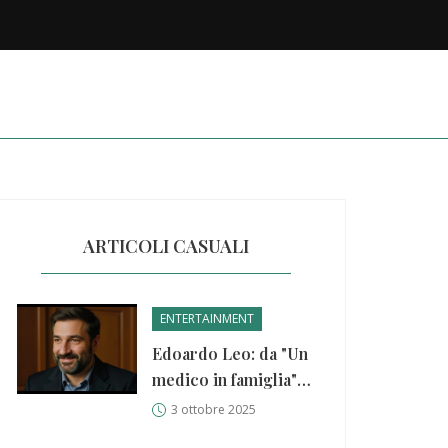
ARTICOLI CASUALI
ENTERTAINMENT
Edoardo Leo: da "Un
medico in famiglia"
alla nomination al
3 ottobre 2025
David di Donatello