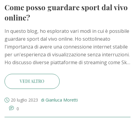
Come posso guardare sport dal vivo
online?
In questo blog, ho esplorato vari modi in cui è possibile
guardare sport dal vivo online. Ho sottolineato
l'importanza di avere una connessione internet stabile
per un'esperienza di visualizzazione senza interruzioni.
Ho discusso diverse piattaforme di streaming come Sky
Go, DAZN e servizi di streaming gratuiti. Ho anche
toccato le app sportive che permettono di seguire gli
VEDI ALTRO
eventi sportivi in tempo reale. Infine, ho consigliato la
cautela nell'utilizzare siti non ufficiali a causa dei
20 luglio 2023
di Gianluca Moretti
potenziali rischi di sicurezza.
0