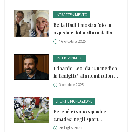
INTRATTENIMENTO
Bella Hadid mostra foto in
ospedale: lotta alla malattia di
Lyme
16 ottobre 2025
ENTERTAINMENT
Edoardo Leo: da "Un medico
in famiglia" alla nomination al
David di Donatello
3 ottobre 2025
SPORT E RICREAZIONE
Perché ci sono squadre
canadesi negli sport
professionistici americani?
28 luglio 2023