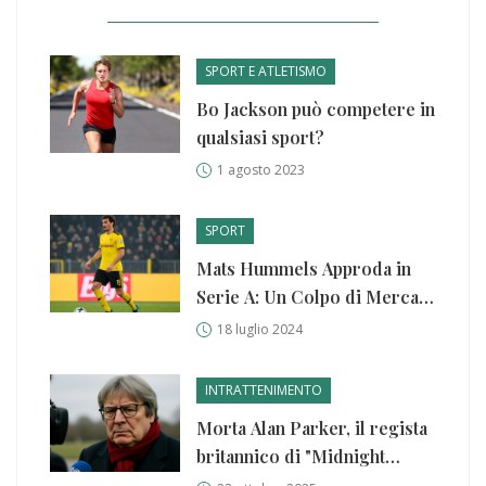
SPORT E ATLETISMO
Bo Jackson può competere in
qualsiasi sport?
1 agosto 2023
SPORT
Mats Hummels Approda in
Serie A: Un Colpo di Mercato
a Zero Parametro
18 luglio 2024
INTRATTENIMENTO
Morta Alan Parker, il regista
britannico di "Midnight
Express" e "Fame"