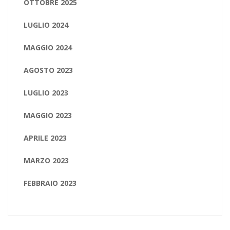
OTTOBRE 2025
LUGLIO 2024
MAGGIO 2024
AGOSTO 2023
LUGLIO 2023
MAGGIO 2023
APRILE 2023
MARZO 2023
FEBBRAIO 2023