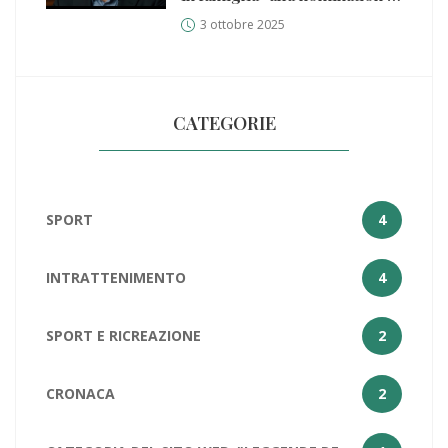
David di Donatello
3 ottobre 2025
CATEGORIE
SPORT
4
INTRATTENIMENTO
4
SPORT E RICREAZIONE
2
CRONACA
2