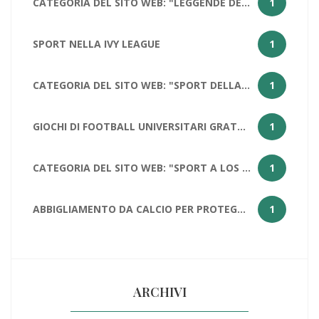
CATEGORIA DEL SITO WEB: "LEGGENDE DELLA PALLACANESTRO: LEBRON JAMES
1
SPORT NELLA IVY LEAGUE
1
CATEGORIA DEL SITO WEB: "SPORT DELLA CALIFORNIA
1
GIOCHI DI FOOTBALL UNIVERSITARI GRATUITI PER STUDENTI
1
CATEGORIA DEL SITO WEB: "SPORT A LOS ANGELES: PERCHÉ LOS ANGELES HA DUE SQUADRE NFL?
1
ABBIGLIAMENTO DA CALCIO PER PROTEGGERE LE PALLE
1
ARCHIVI