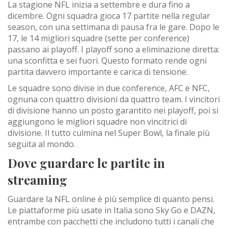
La stagione NFL inizia a settembre e dura fino a
dicembre. Ogni squadra gioca 17 partite nella regular
season, con una settimana di pausa fra le gare. Dopo le
17, le 14 migliori squadre (sette per conference)
passano ai playoff. I playoff sono a eliminazione diretta:
una sconfitta e sei fuori. Questo formato rende ogni
partita davvero importante e carica di tensione.
Le squadre sono divise in due conference, AFC e NFC,
ognuna con quattro divisioni da quattro team. I vincitori
di divisione hanno un posto garantito nei playoff, poi si
aggiungono le migliori squadre non vincitrici di
divisione. Il tutto culmina nel Super Bowl, la finale più
seguita al mondo.
Dove guardare le partite in
streaming
Guardare la NFL online è più semplice di quanto pensi.
Le piattaforme più usate in Italia sono Sky Go e DAZN,
entrambe con pacchetti che includono tutti i canali che