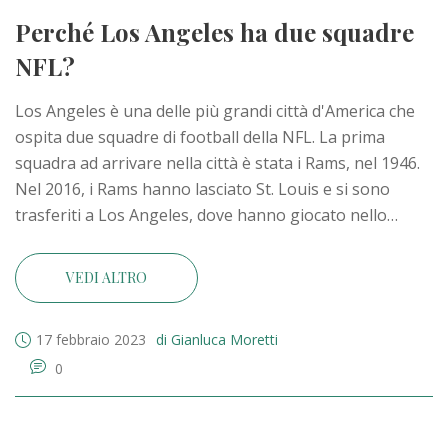
Perché Los Angeles ha due squadre
NFL?
Los Angeles è una delle più grandi città d'America che
ospita due squadre di football della NFL. La prima
squadra ad arrivare nella città è stata i Rams, nel 1946.
Nel 2016, i Rams hanno lasciato St. Louis e si sono
trasferiti a Los Angeles, dove hanno giocato nello
stadio LA Coliseum. La seconda squadra ad arrivare
nella città è stata i Chargers, nel 2017. I Chargers
VEDI ALTRO
hanno giocato nello stadio Dignity Health Sports Park
di Carson. La presenza di due squadre di football nella
17 febbraio 2023
di Gianluca Moretti
stessa città offre agli appassionati di sport della zona
0
più opportunità di sostenere la propria squadra e
partecipare a più giochi.