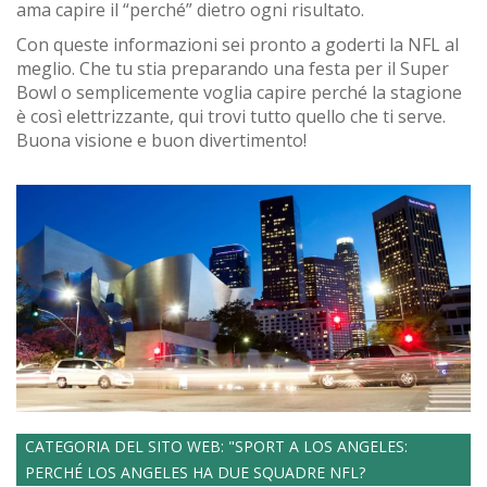
ama capire il “perché” dietro ogni risultato.
Con queste informazioni sei pronto a goderti la NFL al
meglio. Che tu stia preparando una festa per il Super
Bowl o semplicemente voglia capire perché la stagione
è così elettrizzante, qui trovi tutto quello che ti serve.
Buona visione e buon divertimento!
CATEGORIA DEL SITO WEB: "SPORT A LOS ANGELES:
PERCHÉ LOS ANGELES HA DUE SQUADRE NFL?