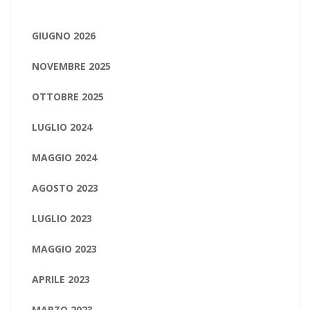
GIUGNO 2026
NOVEMBRE 2025
OTTOBRE 2025
LUGLIO 2024
MAGGIO 2024
AGOSTO 2023
LUGLIO 2023
MAGGIO 2023
APRILE 2023
MARZO 2023