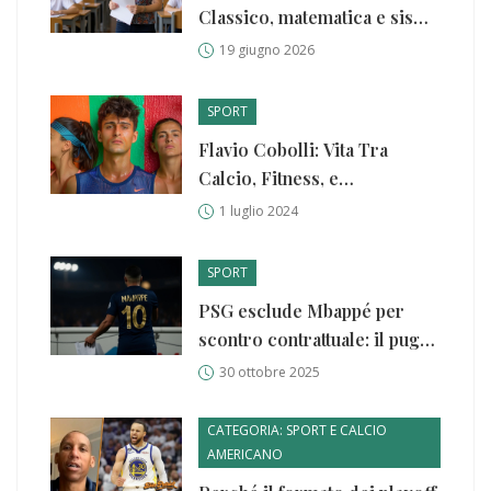
Classico, matematica e sisma
Friuli
19 giugno 2026
SPORT
Flavio Cobolli: Vita Tra
Calcio, Fitness, e
Ammirazione per Alcaraz
1 luglio 2024
SPORT
PSG esclude Mbappé per
scontro contrattuale: il pugno
duro del club contro il
30 ottobre 2025
capocannoniere
CATEGORIA: SPORT E CALCIO
AMERICANO