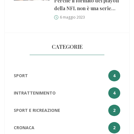
Perché il formato dei playoff
della NFL non è una serie
"migliore di sette" come
6 maggio 2023
nella NBA?
CATEGORIE
SPORT
4
INTRATTENIMENTO
4
SPORT E RICREAZIONE
2
CRONACA
2