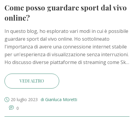
Come posso guardare sport dal vivo
online?
In questo blog, ho esplorato vari modi in cui è possibile
guardare sport dal vivo online. Ho sottolineato
l'importanza di avere una connessione internet stabile
per un'esperienza di visualizzazione senza interruzioni.
Ho discusso diverse piattaforme di streaming come Sky
Go, DAZN e servizi di streaming gratuiti. Ho anche
toccato le app sportive che permettono di seguire gli
VEDI ALTRO
eventi sportivi in tempo reale. Infine, ho consigliato la
cautela nell'utilizzare siti non ufficiali a causa dei
20 luglio 2023
di Gianluca Moretti
potenziali rischi di sicurezza.
0