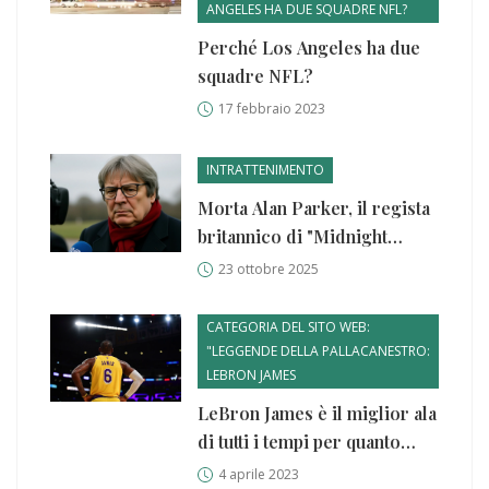
ANGELES HA DUE SQUADRE NFL?
Perché Los Angeles ha due
squadre NFL?
17 febbraio 2023
INTRATTENIMENTO
Morta Alan Parker, il regista
britannico di "Midnight
Express" e "Fame"
23 ottobre 2025
CATEGORIA DEL SITO WEB:
"LEGGENDE DELLA PALLACANESTRO:
LEBRON JAMES
LeBron James è il miglior ala
di tutti i tempi per quanto
riguarda il passaggio?
4 aprile 2023